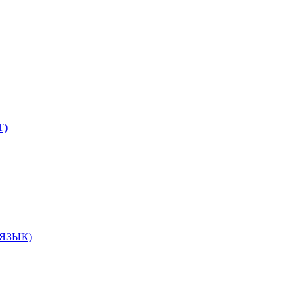
Т)
ЯЗЫК)