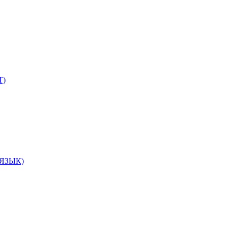
Т)
ЯЗЫК)