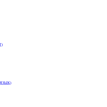
Т)
ЯЗЫК)